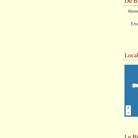
Du Bi
Abonn
Ema
Local
Le Bi