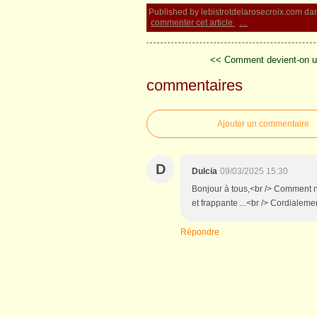
Published by lebistrotdelarosecroix.com
da
commenter cet article
…
<< Comment devient-on u
commentaires
Ajouter un commentaire
D
Dulcia
09/03/2025 15:30
Bonjour à tous,<br /> Comment n
et frappante ...<br /> Cordialeme
Répondre