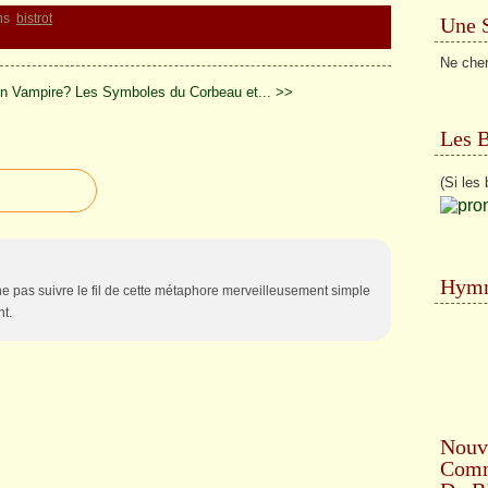
ns
bistrot
Une 
Ne cher
n Vampire?
Les Symboles du Corbeau et... >>
Les 
(Si les 
Hymn
e pas suivre le fil de cette métaphore merveilleusement simple
nt.
Nouv
Comme