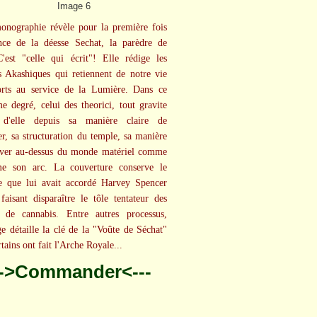
onographie révèle pour la première fois
ence de la déesse Sechat, la parèdre de
'est "celle qui écrit"! Elle rédige les
s Akashiques qui retiennent de notre vie
orts au service de la Lumière. Dans ce
e degré, celui des theorici, tout gravite
 d'elle depuis sa manière claire de
er, sa structuration du temple, sa manière
ever au-dessus du monde matériel comme
ime son arc. La couverture conserve le
e que lui avait accordé Harvey Spencer
faisant disparaître le tôle tentateur des
s de cannabis. Entre autres processus,
ge détaille la clé de la "Voûte de Séchat"
tains ont fait l'Arche Royale...
-->Commander<---