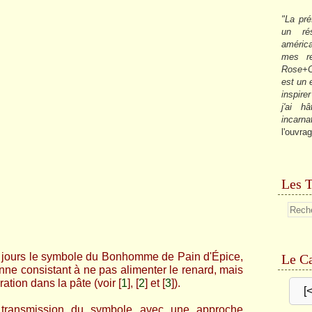
"La pré
un ré
américa
mes re
Rose+C
est un
inspire
j'ai h
incarna
l'ouvrag
Les T
ers jours le symbole du Bonhomme de Pain d'Épice,
Le Ca
nne consistant à ne pas alimenter le renard, mais
ation dans la pâte (voir [
1
]
, [
2
]
et [
3
]
).
[
 transmission du symbole avec une approche