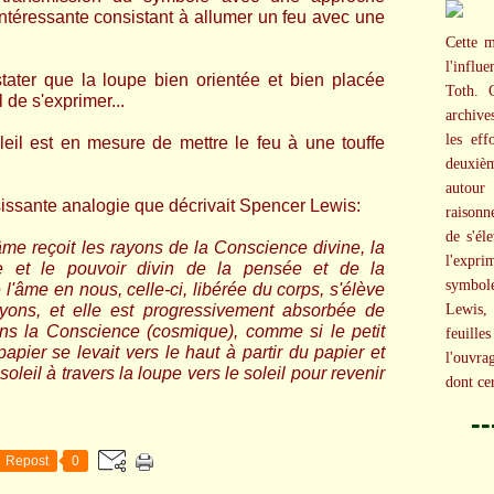
intéressante consistant à allumer un feu avec une
Cette m
l'influ
tater que la loupe bien orientée et bien placée
Toth. C
 de s'exprimer...
archive
les eff
leil est en mesure de mettre le feu à une touffe
deuxièm
autour
sissante analogie que décrivait Spencer Lewis:
raisonn
de s'él
e reçoit les rayons de la Conscience divine, la
l'expr
vine et le pouvoir divin de la pensée et de la
symbol
 l'âme en nous, celle-ci, libérée du corps, s'élève
ayons, et elle est progressivement absorbée de
Lewis, 
ns la Conscience (cosmique), comme si le petit
feuille
apier se levait vers le haut à partir du papier et
l'ouvra
oleil à travers la loupe vers le soleil pour revenir
dont cer
-
Repost
0