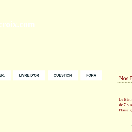
ER.
LIVRE D'OR
QUESTION
FORA
Nos 
Le Bist
de 7 ou
l'Ensei