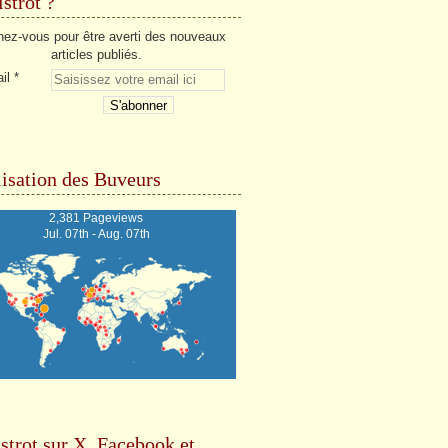
strot ?
ez-vous pour être averti des nouveaux
articles publiés.
il
isation des Buveurs
2,381 Pageviews
Jul. 07th - Aug. 07th
strot sur X, Facebook et