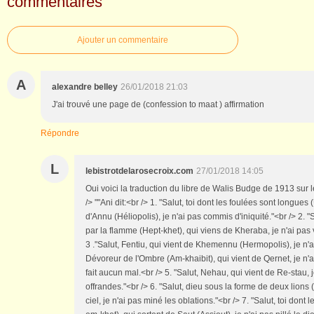
commentaires
Ajouter un commentaire
A
alexandre belley
26/01/2018 21:03
J'ai trouvé une page de (confession to maat ) affirmation
Répondre
L
lebistrotdelarosecroix.com
27/01/2018 14:05
Oui voici la traduction du libre de Walis Budge de 1913 sur l
/> ""Ani dit:<br /> 1. "Salut, toi dont les foulées sont longue
d'Annu (Héliopolis), je n'ai pas commis d'iniquité."<br /> 2. "
par la flamme (Hept-khet), qui viens de Kheraba, je n'ai pas 
3 ."Salut, Fentiu, qui vient de Khemennu (Hermopolis), je n'ai
Dévoreur de l'Ombre (Am-khaibit), qui vient de Qernet, je n'ai
fait aucun mal.<br /> 5. "Salut, Nehau, qui vient de Re-stau, j
offrandes."<br /> 6. "Salut, dieu sous la forme de deux lions 
ciel, je n'ai pas miné les oblations."<br /> 7. "Salut, toi dont l