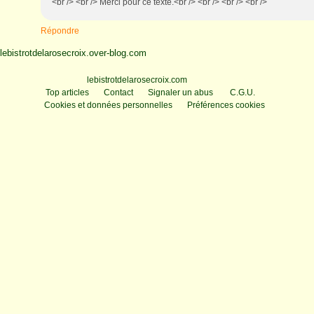
<br /> <br /> Merci pour ce texte.<br /> <br /> <br /> <br />
Répondre
lebistrotdelarosecroix.over-blog.com
Voir le profil de
lebistrotdelarosecroix.com
sur le portail Overblog
Top articles
Contact
Signaler un abus
C.G.U.
Cookies et données personnelles
Préférences cookies