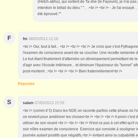
(Hetch-abhu), qui sortent de Ta-she (le Fayoum), je n'ai pa
intention le bétail du dieu." ". . .<br /> <br /> - Je t'ai essayé. 
été éprouvé.""
F
fm
08/03/2012 12:16
<br /> Oui, tout à fait... <br /> <br /> <br /> Je crois que c'est Pythago
l'examen de conscience avant de se coucher. Une recette ramenée d'
Le but étant finalement d'atteindre un dévelopement permettant de le 
d'agir avec l'écoute intérieure... et diminuer l'épaisseur du "tunnel" afin
post-mortem!...<br /> <br /> <br /> Bien fraternellement<br />
Répondre
S
salam
07/03/2012 22:55
<br /> (comm # 5) Dans les NDE on raconte parfois cette phase où l'on 
on revient pour améliorer les choses<br /> <br /> <br /> A priori c'es
utiliser de son vivant.<br /> <br /> <br /> N'est ce pas à cet effet qu'il 
soir nôtre examen de conscience Exercice qui consiste à souligner le
journée autant positifs que négatifs,<br /> évitant ainsi la culpabilité e