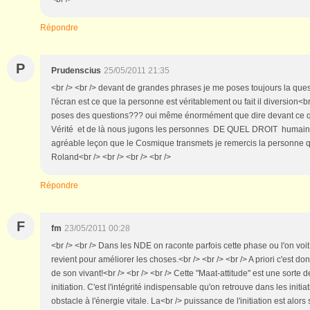
Répondre
P
Prudenscius
25/05/2011 21:35
<br /> <br /> devant de grandes phrases je me poses toujours la ques
l'écran est ce que la personne est véritablement ou fait il diversion<br
poses des questions??? oui même énormément que dire devant ce q
Vérité et de là nous jugons les personnes DE QUEL DROIT humain<br
agréable leçon que le Cosmique transmets je remercis la personne q
Roland<br /> <br /> <br /> <br />
Répondre
F
fm
23/05/2011 00:28
<br /> <br /> Dans les NDE on raconte parfois cette phase ou l'on voit 
revient pour améliorer les choses.<br /> <br /> <br /> A priori c'est do
de son vivant!<br /> <br /> <br /> Cette "Maat-attitude" est une sorte 
initiation. C'est l'intégrité indispensable qu'on retrouve dans les initia
obstacle à l'énergie vitale. La<br /> puissance de l'initiation est alo