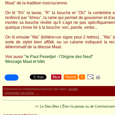
Maat" de la tradition rosicrucienne.
On lit "Kh" la tasse, "R" la bouche et "OU" la cordelière e
renforcé par "khrou", la rame qui permet de gouverner et d'a
montre sa bouche révèle qu'il s'agit ne pas spécifiqueme
quelque chose lié à la bouche: son, parole, verbe...
On lit ensuite "Ma" (bilitère=un signe pour 2 lettres) , "Ma
sorte de stylet bien affûté, ou un calame indiquant la rect
déterminatif de la déesse Maat.
Voir aussi
"le Paut Pesedjet - l'Origine des Neuf"
Message Maat et Isfet
Repost
0
Published by lebistrotdelarosecroix.com
dans
egypte
commenter cet article
…
<< Le Dieu Bleu
L'Être n'a jamais eu de Commencem