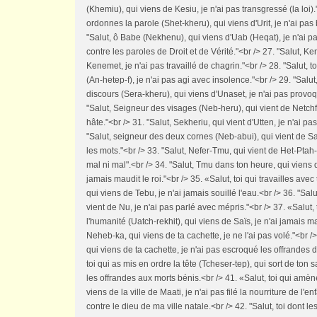
(Khemiu), qui viens de Kesiu, je n'ai pas transgressé (la loi)."
ordonnes la parole (Shet-kheru), qui viens d'Urit, je n'ai pas
"Salut, ô Babe (Nekhenu), qui viens d'Uab (Heqat), je n'ai pa
contre les paroles de Droit et de Vérité."<br /> 27. "Salut, Ke
Kenemet, je n'ai pas travaillé de chagrin."<br /> 28. "Salut, 
(An-hetep-f), je n'ai pas agi avec insolence."<br /> 29. "Salut
discours (Sera-kheru), qui viens d'Unaset, je n'ai pas provoqu
"Salut, Seigneur des visages (Neb-heru), qui vient de Netchfe
hâte."<br /> 31. "Salut, Sekheriu, qui vient d'Utten, je n'ai pas
"Salut, seigneur des deux cornes (Neb-abui), qui vient de Saïs
les mots."<br /> 33. "Salut, Nefer-Tmu, qui vient de Het-Ptah-k
mal ni mal".<br /> 34. "Salut, Tmu dans ton heure, qui viens de
jamais maudit le roi."<br /> 35. «Salut, toi qui travailles avec
qui viens de Tebu, je n'ai jamais souillé l'eau.<br /> 36. "Salut,
vient de Nu, je n'ai pas parlé avec mépris."<br /> 37. «Salut, to
l'humanité (Uatch-rekhit), qui viens de Saïs, je n'ai jamais ma
Neheb-ka, qui viens de ta cachette, je ne l'ai pas volé."<br /
qui viens de ta cachette, je n'ai pas escroqué les offrandes d
toi qui as mis en ordre la tête (Tcheser-tep), qui sort de ton sa
les offrandes aux morts bénis.<br /> 41. «Salut, toi qui amèn
viens de la ville de Maati, je n'ai pas filé la nourriture de l'en
contre le dieu de ma ville natale.<br /> 42. "Salut, toi dont l