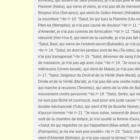
em-khet), qui sortent de Saut (Assiout), je n'ai pas pillé le dieu
Flamme (Neba), qui viens et viens, je n'ai pas dit de mensong
Broyeur d'os (Set-qesu), qui vient de Suten-Henen (Hérakléop
la nourriture."<br /> 10. "Salut, toi qui tues la Flamme (Utu-ne
Ptah-ka (Memphis), je n'ai pas causé de douleur."<br /> 11. "
d'Amentet, je n'ai pas commis de fornication."<br /> 12. "Salut
retourné (Her-f-ha-f), qui vient de ta cachette, je n'ai pas fai
"Salut, Bast, qui viens de l'endroit secret (Bubastis), je n'a
<br /> 14. "Salut, toi dont les jambes sont de feu (Ta-retiu), q
n'ai pas transgressé."<br /> 15. "Salut, dévoreur de sang (Un
de massacre, je n'ai pas agi avec ruse."<br /> 16. "Je vous 
intérieures (Unem-besek), qui vient de Mabet, je n'ai pas dév
/> 17. "Salut, Seigneur du Droit et de la Vérité (Neb-Ma'at), qu
Droite et de la Vérité (Ma'ati), je n'ai pas été une oreille indis
qui marche à reculons (Tenemiu), qui viens de la ville de Bas
mouvement contre personne."<br /> 19. "Salut, Sertiu, qui vie
ne suis pas fâché et courroucé, sauf pour une juste cause."<b
double méchanceté (Tutu), qui vient d'Ati (le Busirite Nome), 
d'aucun homme."<br /> 21. "Je vous salue, serpent de deux t
sorti de la chambre de torture, je n'ai souillé la femme d'au
«Salut, toi qui regardes ce qui t'appartient (Maa-antuf), qui
(Panopolis), je ne me suis pas souillé».<br /> 23. "Salut, ch
vient d'Amentet (Nehatu), je n'ai pas causé la terreur."<br /> 