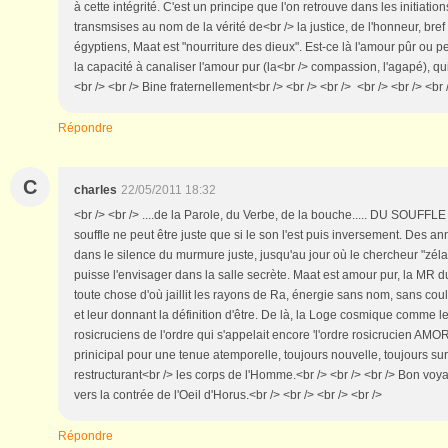
à cette intégrité. C'est un principe que l'on retrouve dans les initiatio
transmsises au nom de la vérité de<br /> la justice, de l'honneur, bref 
égyptiens, Maat est "nourriture des dieux". Est-ce là l'amour pûr ou pe
la capacité à canaliser l'amour pur (la<br /> compassion, l'agapé), q
<br /> <br /> Bine fraternellement<br /> <br /> <br /> <br /> <br /> <br 
Répondre
C
charles
22/05/2011 18:32
<br /> <br /> ....de la Parole, du Verbe, de la bouche..... DU SOUFFLE
souffle ne peut être juste que si le son l'est puis inversement. Des a
dans le silence du murmure juste, jusqu'au jour où le chercheur "zélate
puisse l'envisager dans la salle secrète. Maat est amour pur, la MR du
toute chose d'où jaillit les rayons de Ra, énergie sans nom, sans coul
et leur donnant la définition d'être. De là, la Loge cosmique comme l
rosicruciens de l'ordre qui s'appelait encore 'l'ordre rosicrucien AMOR
prinicipal pour une tenue atemporelle, toujours nouvelle, toujours su
restructurant<br /> les corps de l'Homme.<br /> <br /> <br /> Bon voy
vers la contrée de l'Oeil d'Horus.<br /> <br /> <br /> <br />
Répondre