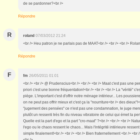
de se pardonner?<br />
Répondre
R
roland
07/03/2012 21:24
<br /> Heu patron je ne parlais pas de MAAT<br /> <br /> <br /> Rola
Répondre
F
fm
26/05/2011 01:01
<br /> <br /> @ Prudenscius<br /> <br /> <br /> Maat c'est pas une per
priori c'est une bonne fréquentation!<br /> <br /> <br /> La "vérité" c'
piège. L'important c'est d'offrir notre ménage intérieur... Les poussier
on ne peut pas offrir mieux et c'est ça la "nourriture<br /> des dieux"!<
"jugement des pensées" ce n'est pas une condamnation, le juge ment!!
plutôt un ressenti très fin du niveau vibratoire de celui qui émet la pe
Quelle est la part d'ego et la part "cro-maat" ?<br /> <br /> <br /> Nat
l'ego ou le chaos ressent le chaos... Mais l'intégrité intérieure ressent l
simple finalement!<br /> <br /> <br /> Bien fraternellement <br /> <br /
<br />