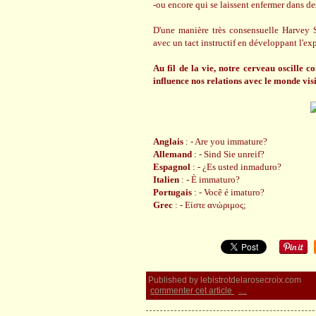
-ou encore qui se laissent enfermer dans d
D'une manière très consensuelle Harvey S
avec un tact instructif en développant l'ex
Au fil de la vie, notre cerveau oscille c
influence nos relations avec le monde vis
Anglais
: - Are you immature?
Allemand
: - Sind Sie unreif?
Espagnol
: - ¿Es usted inmaduro?
Italien
: - È immaturo?
Portugais
: - Você é imaturo?
Grec
: - Είστε ανώριμος;
Published by lebistrotdelarosecroix.com
commenter cet article
…