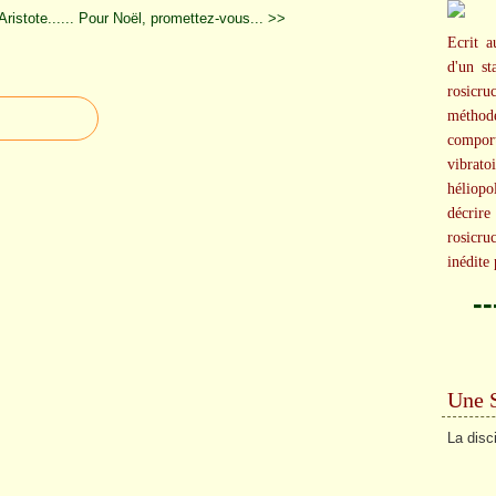
istote......
Pour Noël, promettez-vous... >>
Ecrit a
d'un st
rosicr
méthod
compor
vibrato
héliopo
décrir
rosicru
inédite
-
Une 
La disc