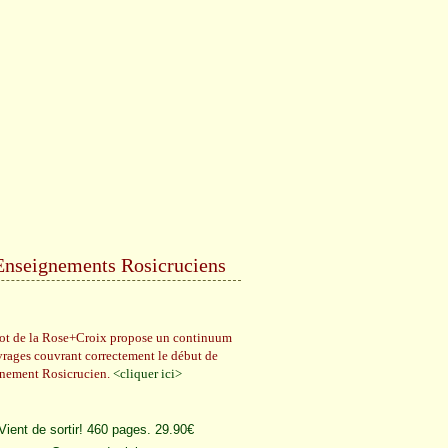
Enseignements Rosicruciens
rot de la Rose+Croix propose un continuum
vrages couvrant correctement le début de
gnement Rosicrucien.
<cliquer ici>
Vient de sortir! 460 pages. 29.90€