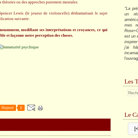
es théories ou des approches purement mentales.
"La pré
pencer Lewis (le joueur de violoncelle) dédramatisait le sujet
un ré
plication suivante:
américa
mes re
onstamment, modifiant ses interprétations et croyances, ce qui
Rose+C
ible et façonne notre perception des choses.
est un
inspire
j'ai h
incarna
l'ouvrag
Les T
Repost
0
Le Ca
[