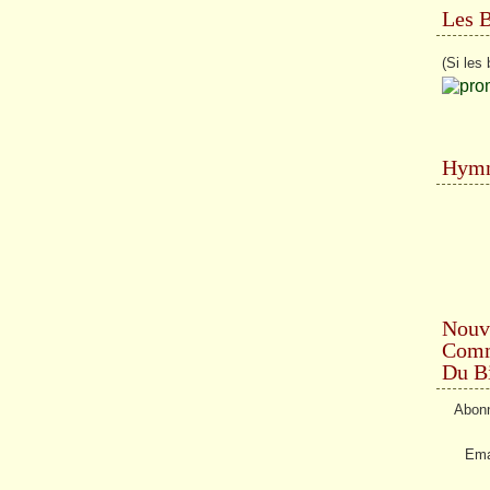
Les 
(Si les 
Hymn
Nouv
Comme
Du Bi
Abonn
Ema