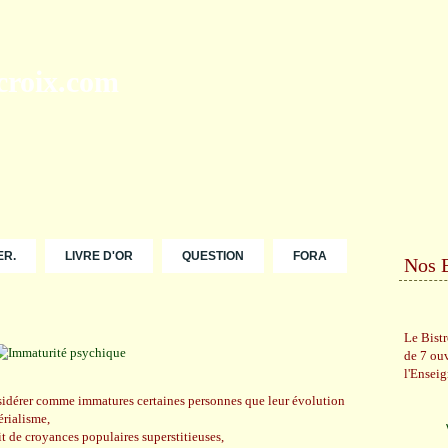
ER.
LIVRE D'OR
QUESTION
FORA
Nos 
Le Bist
de 7 ou
l'Ensei
sidérer comme immatures certaines personnes que leur évolution
érialisme,
it de croyances populaires superstitieuses,