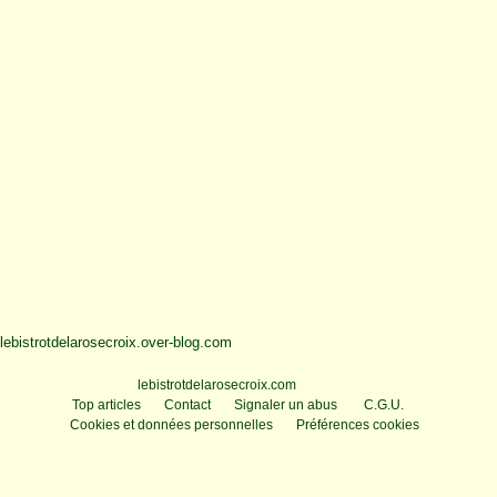
lebistrotdelarosecroix.over-blog.com
Voir le profil de
lebistrotdelarosecroix.com
sur le portail Overblog
Top articles
Contact
Signaler un abus
C.G.U.
Cookies et données personnelles
Préférences cookies