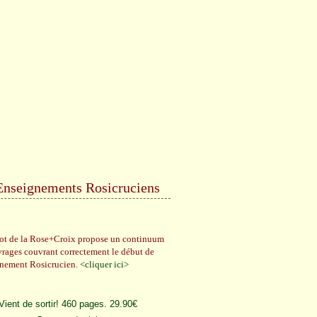
Enseignements Rosicruciens
rot de la Rose+Croix propose un continuum
vrages couvrant correctement le début de
gnement Rosicrucien.
<cliquer ici>
Vient de sortir! 460 pages. 29.90€