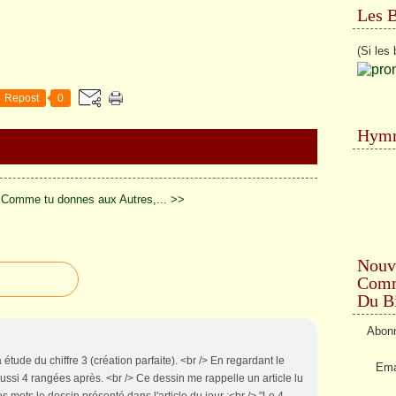
Les 
(Si les 
Repost
0
Hymn
Comme tu donnes aux Autres,... >>
Nouv
Comme
Du Bi
Abonn
 a étude du chiffre 3 (création parfaite). <br /> En regardant le
Ema
ussi 4 rangées après. <br /> Ce dessin me rappelle un article lu
mots le dessin présenté dans l'article du jour :<br /> "Le 4