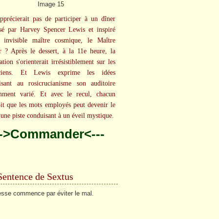
pprécierait pas de participer à un dîner
sé par Harvey Spencer Lewis et inspiré
 invisible maître cosmique, le Maître
 ? Après le dessert, à la 11e heure, la
tion s'orienterait irrésistiblement sur les
uciens. Et Lewis exprime les idées
lisant au rosicrucianisme son auditoire
mment varié. Et avec le recul, chacun
oit que les mots employés peut devenir le
'une piste conduisant à un éveil mystique.
-->Commander<---
Sentence de Sextus
sse commence par éviter le mal.