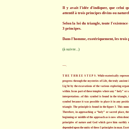
Il y avait l'idée d'indiquer, que celui 
attentif à trois principes divins ou nature
Selon la loi du triangle, toute l'existen
3 principes.
Dans l'homme, exotériquement, les trois pr
(à suivre...)
----.
T H E T H R E E S T E P S . While exoterically represent
progress through the mysteries of Life, the truly ancient 
Lig'ht by the excavations of the various exploring organiz
within. In no part of these temples where any “ holy” or 
interpretation—of this symbol is found in the triangle,
symbol because it was possible to place it in any positi
triangle. The principle is found in the figure 3. This nume
Therefore, in approaching a “holy” or sacred place, thre
beginning or middle of the approach as is now often done)
principles of nature and God which gave him earthly ex
depended upon the unity of these 3 principles in man. Exote