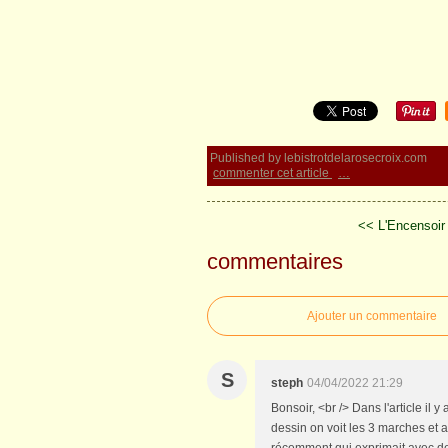
Published by lebistrotdelarosecroix.com
commenter cet article
…
<< L'Encensoir
commentaires
Ajouter un commentaire
S
steph
04/04/2022 21:29
Bonsoir, <br /> Dans l'article il y
dessin on voit les 3 marches et a
récemment qui exprimait avec des 