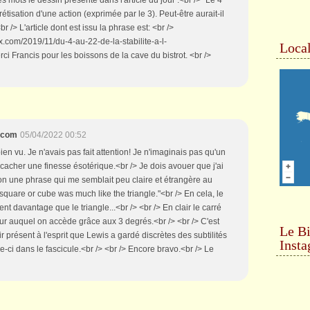
isation d'une action (exprimée par le 3). Peut-être aurait-il
r /> L'article dont est issu la phrase est: <br />
x.com/2019/11/du-4-au-22-de-la-stabilite-a-l-
Local
i Francis pour les boissons de la cave du bistrot. <br />
x.com
05/04/2022 00:52
bien vu. Je n'avais pas fait attention! Je n'imaginais pas qu'un
 cacher une finesse ésotérique.<br /> Je dois avouer que j'ai
ion une phrase qui me semblait peu claire et étrangère au
he square or cube was much like the triangle."<br /> En cela, le
nt davantage que le triangle...<br /> <br /> En clair le carré
ur auquel on accède grâce aux 3 degrés.<br /> <br /> C'est
Le Bi
ir présent à l'esprit que Lewis a gardé discrètes des subtilités
Inst
-ci dans le fascicule.<br /> <br /> Encore bravo.<br /> Le