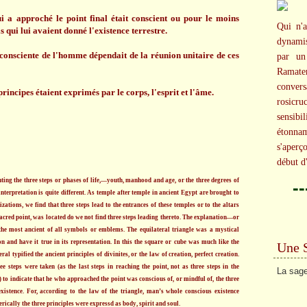
qui a approché le point final était conscient ou pour le moins
Qui n'a
ls qui lui avaient donné l'existence terrestre.
dynami
ce consciente de l'homme dépendait de la réunion unitaire de ces
par un
Ramater
conversa
incipes étaient exprimés par le corps, l'esprit et l'âme.
rosicr
sensibi
étonna
s'aperç
début d
ing the three steps or phases of life,—youth, manhood and age, or the three degrees of
-
interpretation is quite different. As temple after temple in ancient Egypt are brought to
ations, we find that three steps lead to the entrances of these temples or to the altars
sacred point, was located do we not find three steps leading thereto. The explanation—or
 the most ancient of all symbols or emblems. The equilateral triangle was a mystical
on and have it true in its representation. In this the square or cube was much like the
Une 
ral typified the ancient principles of divinites, or the law of creation, perfect creation.
e steps were taken (as the last steps in reaching the point, not as three steps in the
La sage
 to indicate that he who approached the point was conscious of, or mindful of, the three
istence. For, according to the law of the triangle, man’s whole conscious existence
rically the three principles were expressd as body, spirit and soul.