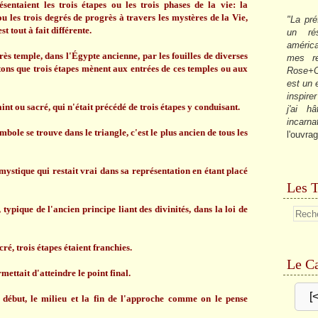
entaient les trois étapes ou les trois phases de la vie: la
ou les trois degrés de progrès à travers les mystères de la Vie,
"La pré
t tout à fait différente.
un ré
américa
ès temple, dans l'Égypte ancienne, par les fouilles de diverses
mes re
tons que trois étapes mènent aux entrées de ces temples ou aux
Rose+C
est un
inspire
aint ou sacré, qui n'était précédé de trois étapes y conduisant.
j'ai h
incarna
bole se trouve dans le triangle, c'est le plus ancien de tous les
l'ouvrag
mystique qui restait vrai dans sa représentation en étant placé
Les T
typique de l'ancien principe liant des divinités, dans la loi de
ré, trois étapes étaient franchies.
Le Ca
mettait d'atteindre le point final.
[
 début, le milieu et la fin de l'approche comme on le pense