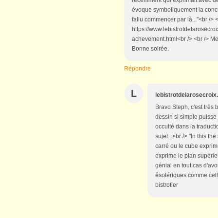
évoque symboliquement la concrét
fallu commencer par là..."<br /> <b
https://www.lebistrotdelarosecroi
achevement.html<br /> <br /> Merc
Bonne soirée.
Répondre
L
lebistrotdelarosecroi
Bravo Steph, c'est très 
dessin si simple puisse
occulté dans la traduct
sujet...<br /> "In this t
carré ou le cube exprime
exprime le plan supérie
génial en tout cas d'avo
ésotériques comme celle
bistrotier