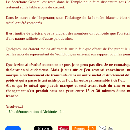
Le Secrétaire Général est resté dans le Temple pour faire disparaitre tous le
restaient sur la table à côté du creuset.
Dans le bureau de l'Imperator, sous l'éclairage de la lumière blanche élect
métal ont été comparés.
Il est inutile de préciser que la plupart des membres ont concédé que l'on étai
d'une nature raffinée et d'autre part de zinc.
Quelques-uns étaient moins affirmatifs sur le fait que c'était de l'or pur et le
par les mots du représentant du World qui, en écrivant son rapport pour les jour
Que le zinc ait évolué ou non en or pur, je ne peux pas dire. Je ne connais p
déclaration si audacieuse. Mais je suis sûr et j'en resterai convaincu: u
marqué a certainement été transmuté dans un autre métal distinctement diff
poids et qui a passé le test acide pour l'or. En outre ça ressemble à de l'or.
Alors que le métal que j'avais marqué et testé avant était du zinc et ne 
changement s'est produit sous nos yeux entre 15 et 30 minutes d'une ma
franche.
(à suivre...)
-
- Une démonstration d'Alchimie - 1 -
Repost
0