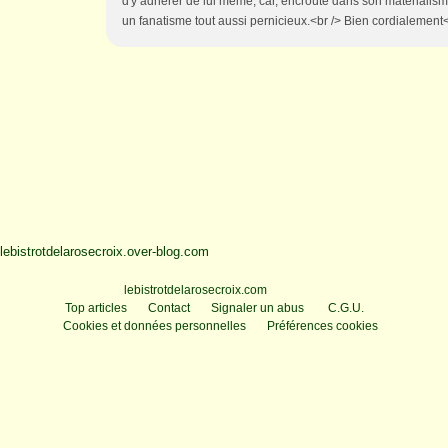
d'y adhérer de lui même, car, encroûté dans son matérialisme
un fanatisme tout aussi pernicieux.<br /> Bien cordialement<b
lebistrotdelarosecroix.over-blog.com
Voir le profil de
lebistrotdelarosecroix.com
sur le portail Overblog
Top articles
Contact
Signaler un abus
C.G.U.
Cookies et données personnelles
Préférences cookies