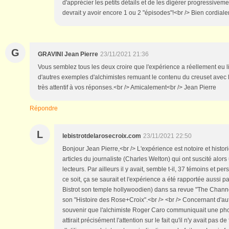
d'apprécier les petits détails et de les digérer progressivem
devrait y avoir encore 1 ou 2 "épisodes"!<br /> Bien cordiale
G
GRAVINI Jean Pierre
23/11/2021 21:36
Vous semblez tous les deux croire que l'expérience a réellement eu l
d'autres exemples d'alchimistes remuant le contenu du creuset avec l
très attentif à vos réponses.<br /> Amicalement<br /> Jean Pierre
Répondre
L
lebistrotdelarosecroix.com
23/11/2021 22:50
Bonjour Jean Pierre,<br /> L'expérience est notoire et histori
articles du journaliste (Charles Welton) qui ont suscité alor
lecteurs. Par ailleurs il y avait, semble t-il, 37 témoins et 
ce soit, ça se saurait et l'expérience a été rapportée aussi 
Bistrot son temple hollywoodien) dans sa revue "The Chann
son "Histoire des Rose+Croix".<br /> <br /> Concernant d'aut
souvenir que l'alchimiste Roger Caro communiquait une phot
attirait précisément l'attention sur le fait qu'il n'y avait pas d