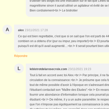
d'utiliser ses doigts est une indication sur le fait que Lewis f
magnétisme sinon il aurait utilisé un agitateur et évité de se 
Bien cordialement<br /> Le bistrotier
A
alex
23/11/2021 17:28
Ce qui est bien regrettable, c'est que si on sait que l'on est parti de 
combien on a obtenu d'or (pur ou impur, peu importe!)<br /> Et pourtan
puisqu'il est dit qu'il avait augmenté....<br /> Il serait pourtant bien utile
Répondre
L
lebistrotdelarosecroix.com
23/11/2021 19:23
Tout à fait en accord avec toi Alex.<br /> Par principe, il ne f
circulation de la connaissance.<br /> Je présume que cela fait
tout de même possible d'avoir à l'époque en s'adressant di
l'étudiant contactait son "Maître des Etudes".<br /> En revan
fournir une abondance d'information lorsque cela pourrait pa
étudiant.<br /> De même, il y a un autre paramètre: le respect
que l'on n'impose pas égotiquement sa connaissance à celu