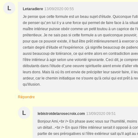
L
Letaradiere
13/09/2020 00:55
Je pense que cette formule est un beau sujet d'étude. Quiconque l'uti
de penser qu';en lui il y a une force qui permet de faire face à la situ
maître intérieur puisse obéir comme un petit toutou à un caprice de l'ég
prétentieux. Je ne sais pas si cette formule a un quelconque pouvoir, 
pour que ce pouvoir existe, il faut être prêt intérieurement à exerce
certain degré d'étude et l'expérience. çà signifie beaucoup de patience
aussi beaucoup de tolérance, ce qui entre alors en contradiction avec 
l'être intérieur à agir selon une volonté ignorante. Ceci dit, je compr
débutants dans l'étude d';une oeuvre spirituelle aient envie d'aller vi
leurs dons. Mais là où ils ont envie de précipiter leur savoir faire, il l
ardeur, car le chemin initiatique ne s'ouvre qu'à celui qui est prêt à rec
qu'illusion.
Répondre
L
lebistrotdelarosecroix.com
13/09/2020 09:51
Bonjour Ami,<br /> En phase avec vous sur l'humilité, moins s
un détail...<br /> En quoi l'être intérieur serait il opposé à con
partie de ses prérogatives si l'être extérieur sait qu'il agit au 