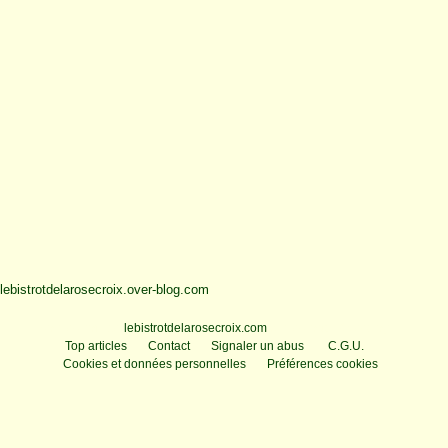
lebistrotdelarosecroix.over-blog.com
Voir le profil de
lebistrotdelarosecroix.com
sur le portail Overblog
Top articles
Contact
Signaler un abus
C.G.U.
Cookies et données personnelles
Préférences cookies