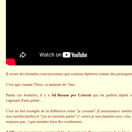
Il existe des formules rosicruciennes que certains répètent comme des perroquets
C'est agir comme Titou, ce mainate de 7ans.
Parmi ces formules, il y a
Ad Rosam per Crucem
qui est parfois répété 
s'agissait d'une prière...
C'est un bel exemple de la différence entre "je connais" (Connaissance intér
non intellectuelle) et "j'en ai entendu parler" (= certes je suis familier avec cela
toujours pas...) qui entraîne bien des confusions...