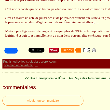
Ad Rosam per crucem
exprime l'idée d'exprimer la Rose au travers de la Croix.
C'est une capacité qui ne se trouve pas dans la trace d'un cheval, comme on le di
C'est en réalité un acte de puissance et de pouvoir exprimant que suite à un proc
la personne est en droit d'agir au nom de son Être intérieur et elle agit...
N'est-ce pas légèrement dérangeant lorsque plus de 99% de la population ne
légitimité et agit tout naturellement au nom de sa personnalité extérieure: son 
Repost
0
Published by lebistrotdelarosecroix.com
commenter cet article
…
<< Une Prérogative de l'Être...
Au Pays des Rosicruciens L
commentaires
Ajouter un commentaire