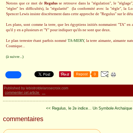
Notons que ce mot de
Regulus
se retrouve dans la "régulation", le "réglage"
"régler" les difficultés), la "régularité" (la conformité avec la "règle", la
Spencer Lewis insiste discrètement dans cette approche de "Regulus" sur le dét
Les plans, sont comme la terre, que les égyptiens initiés nommaient "TA" en 
qu'il y en a plusieurs et "Y" pour indiquer qu'ils ne sont que deux.
Le plan terrestre étant parfois nommé
TA-MERY
, la terre aimante, aimante na
Cosmique...
(à suivre...)
Repost
0
Published by lebistrotdelarosecroix.com
commenter cet article
…
<< Regulus, le 2e indice...
Un Symbole Archaïque
commentaires