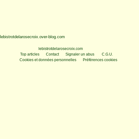
lebistrotdelarosecroix.over-blog.com
Voir le profil de
lebistrotdelarosecroix.com
sur le portail Overblog
Top articles
Contact
Signaler un abus
C.G.U.
Cookies et données personnelles
Préférences cookies