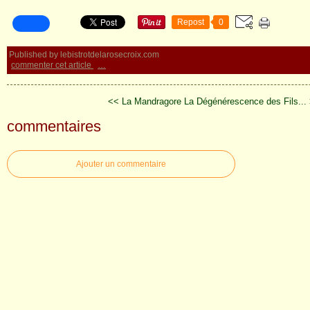
Repost
0
Published by lebistrotdelarosecroix.com
commenter cet article
…
<< La Mandragore
La Dégénérescence des Fils...
commentaires
Ajouter un commentaire