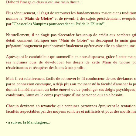
D'abord l'image ci-dessus est une main droite !
Plus sérieusement, il s'agit de retrouver les fondamentaux rosicruciens tradition
nomme la "
Main de Gloire
" et de revenir à des sujets précédemment évoqués
par
"Chasser les Vampires pour accéder au Pré de la Félicité"...
Naturellement, il ne s'agit pas d'accorder beaucoup de crédit aux sombres gr
détail comment fabriquer une "Main de Gloire" en découpant la main gau
préparant longuement pour pouvoir finalement opérer avec elle en plaçant une bo
Après quoi le cambrioleur qui sommeille en nous disposera, grâce à cette main,
ses victimes puis de développer les doigts de cette Main de Gloire pou
récalcitrantes et récupérer des biens à son profit...
Mais il est relativement facile de retrouver le fil conducteur de ces déviances 
par sa connexion cosmique, a déjà plus ou moins testé la faculté d'amener la pa
dormir immédiatement un bébé énervé ou de prolonger ses doigts psychiques po
conditions, l'aura ou le corps psychique d'une personne qui en a besoin.
Chacun devinera en revanche que certaines personnes éprouvent la tentation
facultés respectables par des moyens sombres et artificiels et pour des motifs in
-
à suivre: la Mandragore...