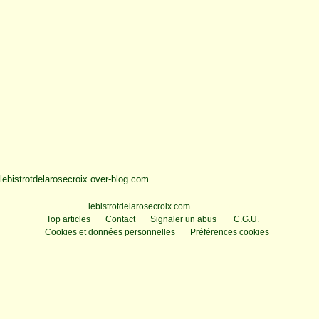
lebistrotdelarosecroix.over-blog.com
Voir le profil de
lebistrotdelarosecroix.com
sur le portail Overblog
Top articles
Contact
Signaler un abus
C.G.U.
Cookies et données personnelles
Préférences cookies